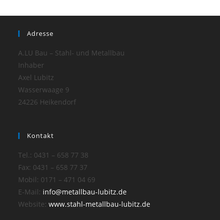
Adresse
A.LU Bau – Stahl- und Metallbau
Inhaber
Axel Lubitz
Wasserwaage 9
24226 Heikendorf
Kontakt
Tel.: 0431 – 658 77 38
Fax: 0431 – 658 77 37
Mobil: 0171 – 471 04 69
E-Mail:
info@metallbau-lubitz.de
Website:
www.stahl-metallbau-lubitz.de